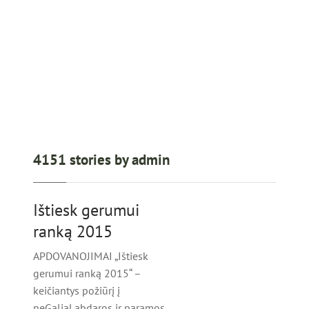
4151
stories by admin
Ištiesk gerumui
ranką 2015
APDOVANOJIMAI „Ištiesk
gerumui ranką 2015“ –
keičiantys požiūrį į
neGaliąLabdaros ir paramos