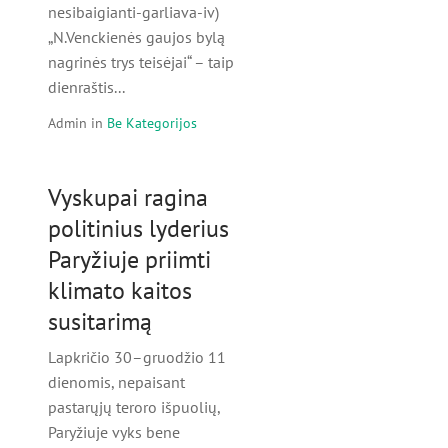
nesibaigianti-garliava-iv)
„N.Venckienės gaujos bylą
nagrinės trys teisėjai“ – taip
dienraštis...
Admin
in
Be Kategorijos
Vyskupai ragina
politinius lyderius
Paryžiuje priimti
klimato kaitos
susitarimą
Lapkričio 30–gruodžio 11
dienomis, nepaisant
pastarųjų teroro išpuolių,
Paryžiuje vyks bene