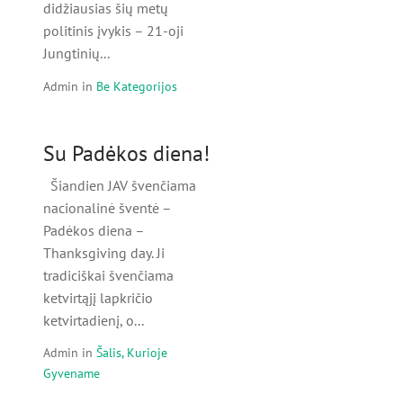
didžiausias šių metų
politinis įvykis – 21-oji
Jungtinių...
Admin
in
Be Kategorijos
Su Padėkos diena!
Šiandien JAV švenčiama
nacionalinė šventė –
Padėkos diena –
Thanksgiving day. Ji
tradiciškai švenčiama
ketvirtąjį lapkričio
ketvirtadienį, o...
Admin
in
Šalis, Kurioje
Gyvename