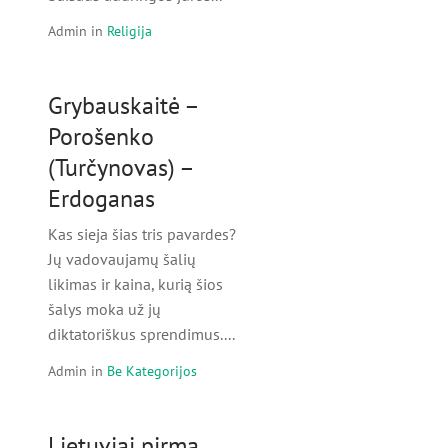
Admin
in
Religija
Grybauskaitė –
Porošenko
(Turčynovas) –
Erdoganas
Kas sieja šias tris pavardes?
Jų vadovaujamų šalių
likimas ir kaina, kurią šios
šalys moka už jų
diktatoriškus sprendimus....
Admin
in
Be Kategorijos
Lietuviai pirmą