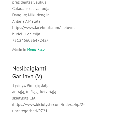
prezidentas Saulius
Galadauskas vairuoja
Dangutę Mikutienę ir
Antaną A Matulą.
https://www.facebook.com/Lietuvos-
budelių-galerija-
731246603647242/
Admin
in
Mums Rašo
Nesibaigianti
Garliava (V)
Tęsinys. Pirmąją dalį,
antrąją, trečiąją, ketvirtąją –
skaitykite ČIA
(https://www.biciulyste.com/index.php/2-
uncategorised/9721-