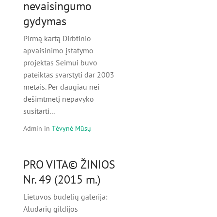
nevaisingumo
gydymas
Pirmą kartą Dirbtinio
apvaisinimo įstatymo
projektas Seimui buvo
pateiktas svarstyti dar 2003
metais. Per daugiau nei
dešimtmetį nepavyko
susitarti...
Admin
in
Tėvynė Mūsų
PRO VITA© ŽINIOS
Nr. 49 (2015 m.)
Lietuvos budelių galerija:
Aludarių gildijos