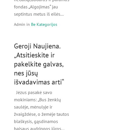
fondas „Algojimas“ jau
septintus metus iš eilės...
Admin
in
Be Kategorijos
Geroji Naujiena.
„Atsitieskite ir
pakelkite galvas,
nes jūsų
išvadavimas arti“
Jėzus pasakė savo
mokiniams: „Bus ženklų
saulėje, mėnulyje ir
žvaigždėse, o žemėje tautos
blaškysis, gąsdinamos
baisaus audringos jūros...